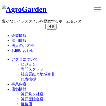
toggle
naviga
豊かなライフスタイルを提案するホームセンター
検索
企業情報
採用情報
法人のお客様
お問い合わせ
アグロについて
ビジョン
専門スタッフ
社会貢献と地域密着
代表挨拶
事業内容
店舗情報
神戸駒ヶ林店
神戸星陵台店
姫路店