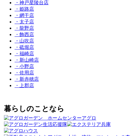
・神戸星陵台店
・姫路店
・網干店
・太子店
・龍野店
・飾西店
・山吹店
・砥堀店
・福崎店
・新山崎店
・小野店
・佐用店
・新赤穂店
・上郡店
暮らしのことなら