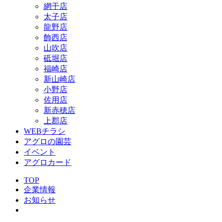
網干店
太子店
龍野店
飾西店
山吹店
砥堀店
福崎店
新山崎店
小野店
佐用店
新赤穂店
上郡店
WEBチラシ
アグロの園芸
イベント
アグロカード
TOP
企業情報
お知らせ