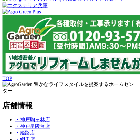
TOP
豊かなライフスタイルを提案するホームセン
ター
店舗情報
・神戸駒ヶ林店
・神戸星陵台店
・姫路店
・網干店