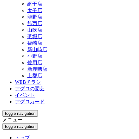
網干店
太子店
龍野店
飾西店
山吹店
砥堀店
福崎店
新山崎店
小野店
佐用店
新赤穂店
上郡店
WEBチラシ
アグロの園芸
イベント
アグロカード
toggle navigation
メニュー
toggle navigation
トップ