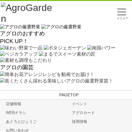
t
o
g
g
l
e
アグロのおすすめ
n
PICK UP！
a
v
i
g
a
t
アグロの園芸
i
o
簡単お花アレンジレシピを動画でお届け！
n
長くたくさん採れる美味しいアグロの厳選野菜苗！
TOP
店舗情報
イベント
WEBチラシ
アグロカード
あぐろとひょうご
採用情報
お問い合わせ