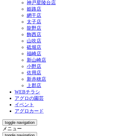
神戸星陵台店
姫路店
網干店
太子店
龍野店
飾西店
山吹店
砥堀店
福崎店
新山崎店
小野店
佐用店
新赤穂店
上郡店
WEBチラシ
アグロの園芸
イベント
アグロカード
toggle navigation
メニュー
toggle navigation