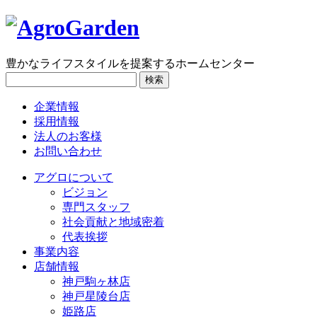
豊かなライフスタイルを提案するホームセンター
検索
企業情報
採用情報
法人のお客様
お問い合わせ
アグロについて
ビジョン
専門スタッフ
社会貢献と地域密着
代表挨拶
事業内容
店舗情報
神戸駒ヶ林店
神戸星陵台店
姫路店