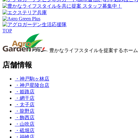
TOP
豊かなライフスタイルを提案するホーム
店舗情報
・神戸駒ヶ林店
・神戸星陵台店
・姫路店
・網干店
・太子店
・龍野店
・飾西店
・山吹店
・砥堀店
・福崎店