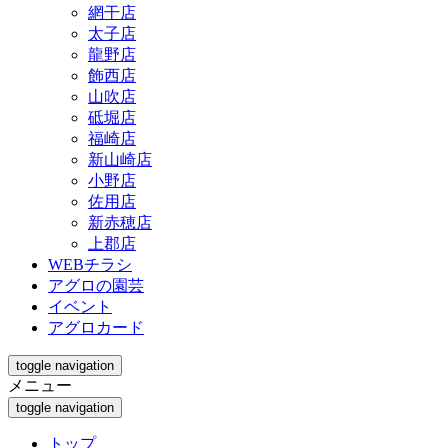
網干店
太子店
龍野店
飾西店
山吹店
砥堀店
福崎店
新山崎店
小野店
佐用店
新赤穂店
上郡店
WEBチラシ
アグロの園芸
イベント
アグロカード
toggle navigation
メニュー
toggle navigation
トップ