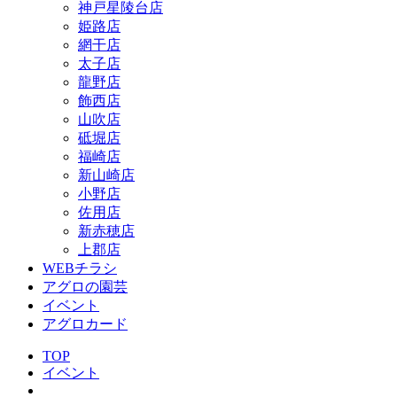
神戸星陵台店
姫路店
網干店
太子店
龍野店
飾西店
山吹店
砥堀店
福崎店
新山崎店
小野店
佐用店
新赤穂店
上郡店
WEBチラシ
アグロの園芸
イベント
アグロカード
TOP
イベント