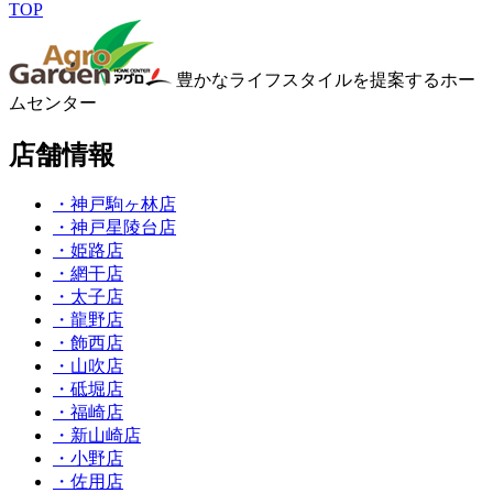
TOP
豊かなライフスタイルを提案するホー
ムセンター
店舗情報
・神戸駒ヶ林店
・神戸星陵台店
・姫路店
・網干店
・太子店
・龍野店
・飾西店
・山吹店
・砥堀店
・福崎店
・新山崎店
・小野店
・佐用店