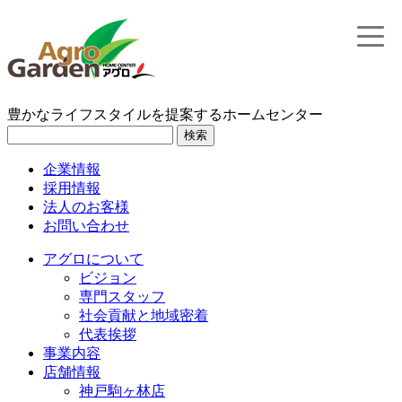
toggle
naviga
豊かなライフスタイルを提案するホームセンター
検索
企業情報
採用情報
法人のお客様
お問い合わせ
アグロについて
ビジョン
専門スタッフ
社会貢献と地域密着
代表挨拶
事業内容
店舗情報
神戸駒ヶ林店