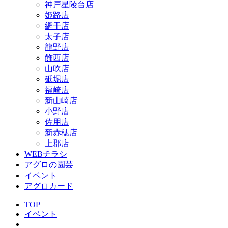
神戸星陵台店
姫路店
網干店
太子店
龍野店
飾西店
山吹店
砥堀店
福崎店
新山崎店
小野店
佐用店
新赤穂店
上郡店
WEBチラシ
アグロの園芸
イベント
アグロカード
TOP
イベント