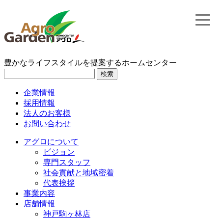
toggle
naviga
豊かなライフスタイルを提案するホームセンター
検索
企業情報
採用情報
法人のお客様
お問い合わせ
アグロについて
ビジョン
専門スタッフ
社会貢献と地域密着
代表挨拶
事業内容
店舗情報
神戸駒ヶ林店