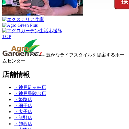
TOP
豊かなライフスタイルを提案するホー
ムセンター
店舗情報
・神戸駒ヶ林店
・神戸星陵台店
・姫路店
・網干店
・太子店
・龍野店
・飾西店