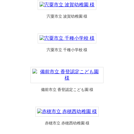
宍粟市立 波賀幼稚園 様
宍粟市立 千種小学校 様
備前市立 香登認定こども園 様
赤穂市立 赤穂西幼稚園 様