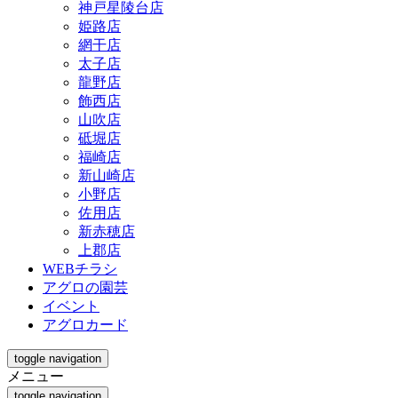
神戸星陵台店
姫路店
網干店
太子店
龍野店
飾西店
山吹店
砥堀店
福崎店
新山崎店
小野店
佐用店
新赤穂店
上郡店
WEBチラシ
アグロの園芸
イベント
アグロカード
toggle navigation
メニュー
toggle navigation