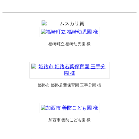
福崎町立 福崎幼児園 様
姫路市 姫路若葉保育園 玉手分園 様
加西市 善防こども園 様