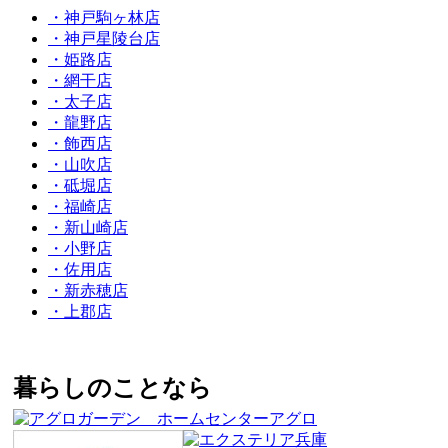
・神戸駒ヶ林店
・神戸星陵台店
・姫路店
・網干店
・太子店
・龍野店
・飾西店
・山吹店
・砥堀店
・福崎店
・新山崎店
・小野店
・佐用店
・新赤穂店
・上郡店
暮らしのことなら