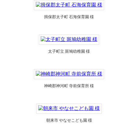
揖保郡太子町 石海保育園 様
太子町立 斑鳩幼稚園 様
神崎郡神河町 寺前保育所 様
朝来市 やなせこども園 様