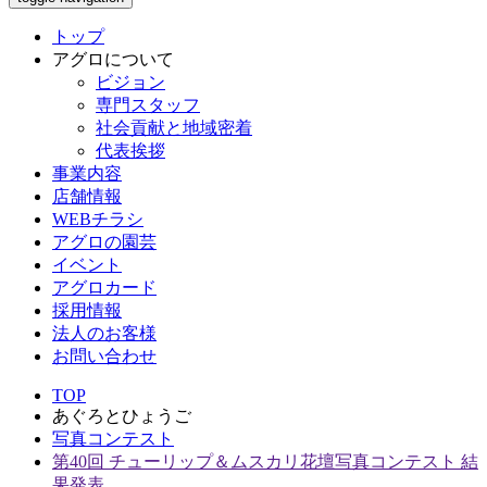
トップ
アグロについて
ビジョン
専門スタッフ
社会貢献と地域密着
代表挨拶
事業内容
店舗情報
WEBチラシ
アグロの園芸
イベント
アグロカード
採用情報
法人のお客様
お問い合わせ
TOP
あぐろとひょうご
写真コンテスト
第40回 チューリップ＆ムスカリ花壇写真コンテスト 結
果発表