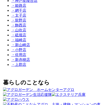
・神戸星陵台店
・姫路店
・網干店
・太子店
・龍野店
・飾西店
・山吹店
・砥堀店
・福崎店
・新山崎店
・小野店
・佐用店
・新赤穂店
・上郡店
暮らしのことなら