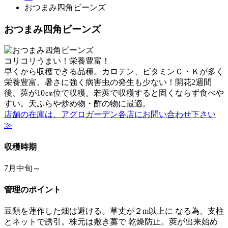
おつまみ四角ビーンズ
おつまみ四角ビーンズ
コリコリうまい！栄養豊富！
早くから収穫できる品種。カロテン、ビタミンＣ・Ｋが多く
栄養豊富。暑さに強く病害虫の発生も少ない！開花2週間
後、莢が10㎝位で収穫。若莢で収穫すると固くならず食べや
すい。天ぷらや炒め物・酢の物に最適。
店舗の在庫は、アグロガーデン各店にお問い合わせ下さい
≫
収穫時期
7月中旬～
管理のポイント
豆類を蓮作した畑は避ける。草丈が２m以上に なる為、支柱
とネットで誘引。株元は敷き藁で 乾燥防止。莢が出来始め