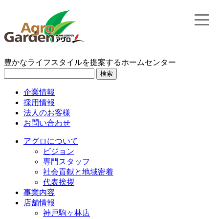
toggle
naviga
豊かなライフスタイルを提案するホームセンター
検索
企業情報
採用情報
法人のお客様
お問い合わせ
アグロについて
ビジョン
専門スタッフ
社会貢献と地域密着
代表挨拶
事業内容
店舗情報
神戸駒ヶ林店