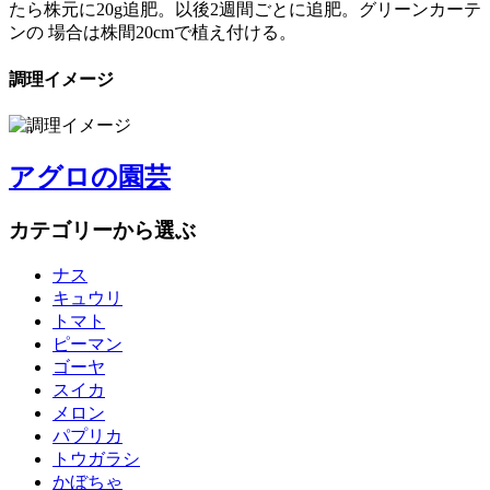
たら株元に20g追肥。以後2週間ごとに追肥。グリーンカーテ
ンの 場合は株間20cmで植え付ける。
調理イメージ
アグロの園芸
カテゴリーから選ぶ
ナス
キュウリ
トマト
ピーマン
ゴーヤ
スイカ
メロン
パプリカ
トウガラシ
かぼちゃ