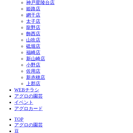
神戸星陵台店
姫路店
網干店
太子店
龍野店
飾西店
山吹店
砥堀店
福崎店
新山崎店
小野店
佐用店
新赤穂店
上郡店
WEBチラシ
アグロの園芸
イベント
アグロカード
TOP
アグロの園芸
豆