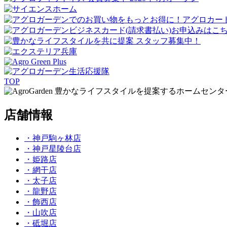
TOP
豊かなライフスタイルを提案するホームセンタ
店舗情報
・神戸駒ヶ林店
・神戸星陵台店
・姫路店
・網干店
・太子店
・龍野店
・飾西店
・山吹店
・砥堀店