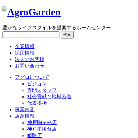
豊かなライフスタイルを提案するホームセンター
検索
企業情報
採用情報
法人のお客様
お問い合わせ
アグロについて
ビジョン
専門スタッフ
社会貢献と地域密着
代表挨拶
事業内容
店舗情報
神戸駒ヶ林店
神戸星陵台店
姫路店