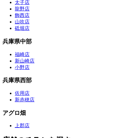
太子店
龍野店
飾西店
山吹店
砥堀店
兵庫県中部
福崎店
新山崎店
小野店
兵庫県西部
佐用店
新赤穂店
アグロ畑
上郡店