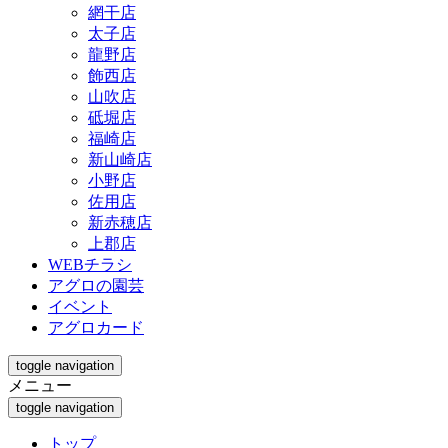
網干店
太子店
龍野店
飾西店
山吹店
砥堀店
福崎店
新山崎店
小野店
佐用店
新赤穂店
上郡店
WEBチラシ
アグロの園芸
イベント
アグロカード
toggle navigation
メニュー
toggle navigation
トップ