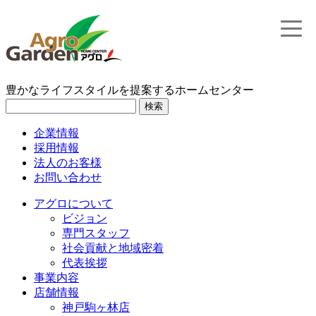
toggle
naviga
豊かなライフスタイルを提案するホームセンター
検索
企業情報
採用情報
法人のお客様
お問い合わせ
アグロについて
ビジョン
専門スタッフ
社会貢献と地域密着
代表挨拶
事業内容
店舗情報
神戸駒ヶ林店