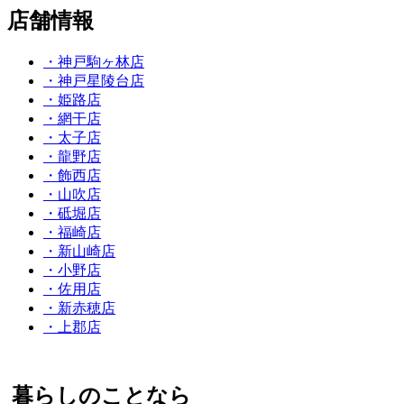
店舗情報
・神戸駒ヶ林店
・神戸星陵台店
・姫路店
・網干店
・太子店
・龍野店
・飾西店
・山吹店
・砥堀店
・福崎店
・新山崎店
・小野店
・佐用店
・新赤穂店
・上郡店
暮らしのことなら