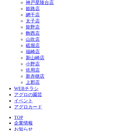
神戸星陵台店
姫路店
網干店
太子店
龍野店
飾西店
山吹店
砥堀店
福崎店
新山崎店
小野店
佐用店
新赤穂店
上郡店
WEBチラシ
アグロの園芸
イベント
アグロカード
TOP
企業情報
お知らせ