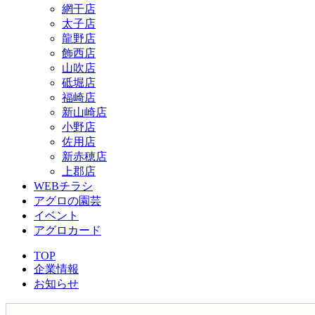
網干店
太子店
龍野店
飾西店
山吹店
砥堀店
福崎店
新山崎店
小野店
佐用店
新赤穂店
上郡店
WEBチラシ
アグロの園芸
イベント
アグロカード
TOP
企業情報
お知らせ