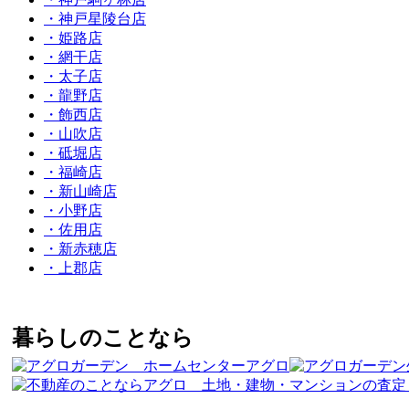
・神戸星陵台店
・姫路店
・網干店
・太子店
・龍野店
・飾西店
・山吹店
・砥堀店
・福崎店
・新山崎店
・小野店
・佐用店
・新赤穂店
・上郡店
暮らしのことなら