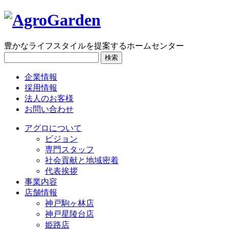
豊かなライフスタイルを提案するホームセンター
検索
企業情報
採用情報
法人のお客様
お問い合わせ
アグロについて
ビジョン
専門スタッフ
社会貢献と地域密着
代表挨拶
事業内容
店舗情報
神戸駒ヶ林店
神戸星陵台店
姫路店