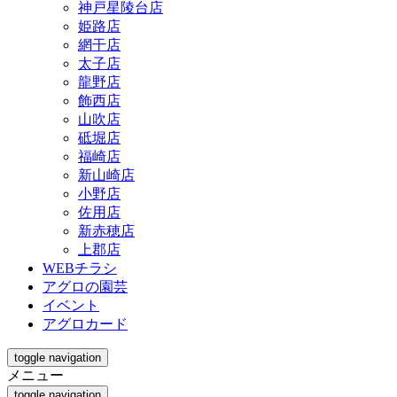
神戸星陵台店
姫路店
網干店
太子店
龍野店
飾西店
山吹店
砥堀店
福崎店
新山崎店
小野店
佐用店
新赤穂店
上郡店
WEBチラシ
アグロの園芸
イベント
アグロカード
toggle navigation
メニュー
toggle navigation