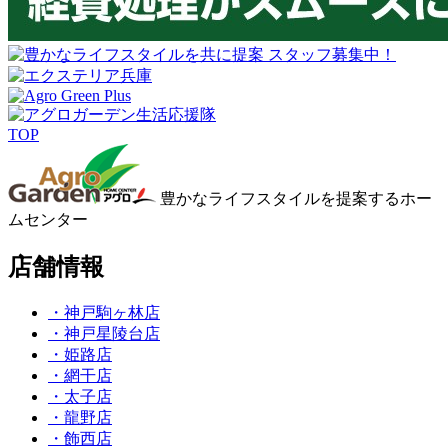
TOP
豊かなライフスタイルを提案するホー
ムセンター
店舗情報
・神戸駒ヶ林店
・神戸星陵台店
・姫路店
・網干店
・太子店
・龍野店
・飾西店