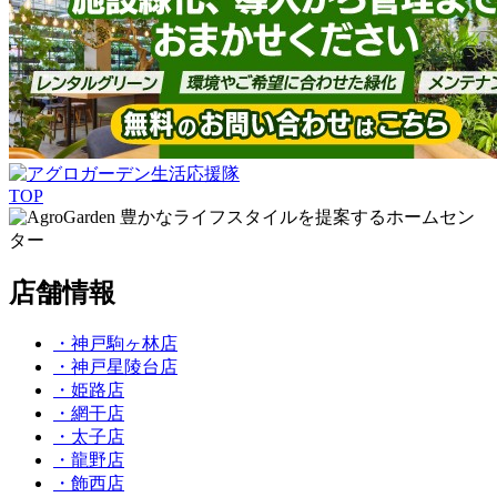
TOP
豊かなライフスタイルを提案するホームセン
ター
店舗情報
・神戸駒ヶ林店
・神戸星陵台店
・姫路店
・網干店
・太子店
・龍野店
・飾西店