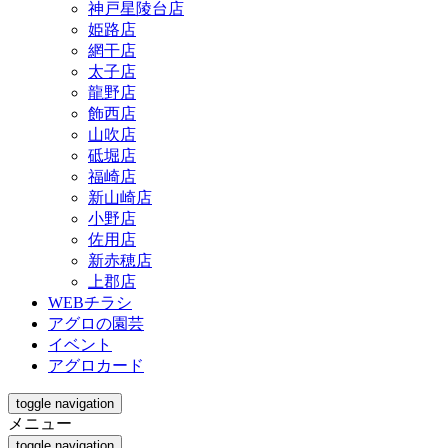
神戸星陵台店
姫路店
網干店
太子店
龍野店
飾西店
山吹店
砥堀店
福崎店
新山崎店
小野店
佐用店
新赤穂店
上郡店
WEBチラシ
アグロの園芸
イベント
アグロカード
toggle navigation
メニュー
toggle navigation